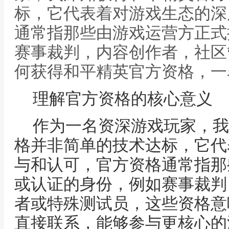
标，它代表着对游戏生态的深
通常指那些由游戏运营方正式
赛事裁判，内容创作者，社区
何获得和平精英官方资格，一
理解官方资格的核心意义
作为一名资深游戏玩家，我
格并非简单的技术达标，它代
与和认可，官方资格通常指那
或认证的身份，例如赛事裁判
者或特殊测试员，这些资格意
直接联系，能够参与更核心的