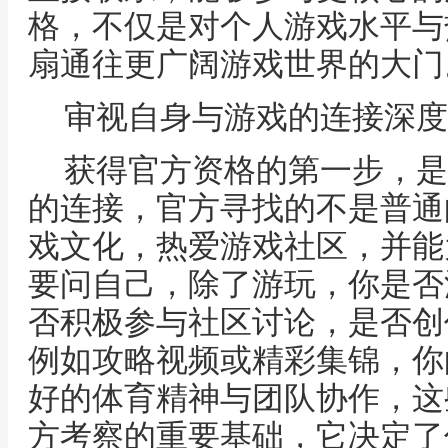
格，不仅是对个人游戏水平与
扇通往更广阔游戏世界的大门
审视自身与游戏的连接深度
获得官方资格的第一步，是
的连接，官方寻找的不是普通
戏文化，热爱游戏社区，并能
要问自己，除了游玩，你是否
否积极参与社区讨论，是否创
例如攻略视频或精彩集锦，你
好的体育精神与团队协作，这
方考察的重要基础，它决定了