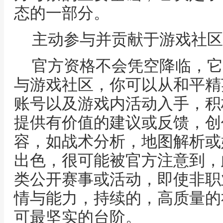
态的一部分。
主动参与并贡献于游戏社区
官方资格不会凭空降临，它
与游戏社区，你可以从和平精
账号以及游戏内活动入手，积
提供有价值的建议或反馈，创
容，如战术分析，地图解析或
出色，很可能被官方注意到，
类公开赛事或活动，即使非职
情与能力，持续的，高质量的
可最坚实的台阶。