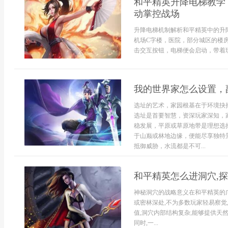
和平精英升降电梯教学
动掌控战场
升降电梯机制解析和平精英中的升
机场C字楼，医院，部分城区的楼
击交互按钮，电梯便会启动，带着玩
我的世界家怎么设置，
选址的艺术，家园根基在于环境抉
选址是首要智慧，资深玩家深知，
稳发展，平原或草原地带是理想选
于山巅或林地边缘，便能尽享独特
抵御威胁，水流都是不可...
和平精英怎么进洞穴,
神秘洞穴的战略意义在和平精英的
或密林深处,不为多数玩家轻易察觉
值,洞穴内部结构复杂,能够提供天
同时,一...