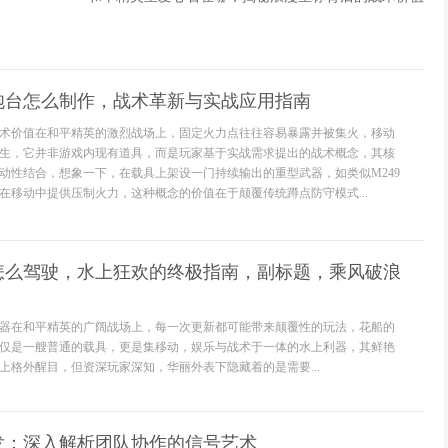
炮台怎么制作，战术革新与实战应用指南
术价值在和平精英的激烈战场上，固定火力点往往容易暴露并被集火，移动
生，它并非游戏内现有道具，而是玩家基于实战需求提出的战术概念，其核
动性结合，想象一下，在载具上架设一门持续输出的重型武器，如类似M249
在移动中提供压制火力，这种概念的价值在于颠覆传统蹲点防守模式...
怎么驾驶，水上狂欢的终极指南，副标题，乘风破浪
器在和平精英的广阔战场上，每一次更新都可能带来颠覆性的玩法，花船的
仅是一艘普通的载具，更是集移动，娱乐与战术于一体的水上利器，其鲜艳
上格外醒目，但资深玩家深知，华丽外表下隐藏着的是需要...
发：深入解析团队协作的信号艺术