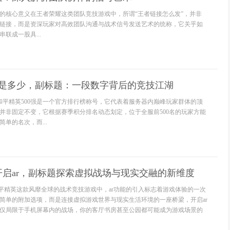
的核心意义在王者荣耀这类团队竞技游戏中，所谓“王者链接怎么发”，并非
链接，而是资深玩家对高效团队沟通与战术信号发送艺术的统称，它关乎如
联成一股具...
强是多少，副标题：一段数字背后的竞技江湖
强和平精英500强是一个官方排行榜称号，它代表着服务器内巅峰玩家群体的顶
并非固定不变，它根据赛季积分排名动态划定，位于全服前500名的玩家方能
单的名次，而...
启ar，副标题探索虚拟战场与现实交融的新维度
和平精英这款风靡全球的战术竞技游戏中，ar功能的引入标志着游戏体验的一次
简单的附加选项，而是连接虚拟游戏世界与现实生活环境的一座桥梁，开启ar
仅局限于手机屏幕内的战场，你的客厅书房甚至公园都可能成为游戏场景的