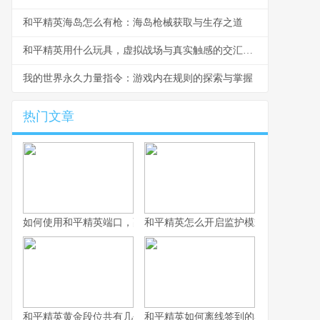
和平精英海岛怎么有枪：海岛枪械获取与生存之道
和平精英用什么玩具，虚拟战场与真实触感的交汇副标题
我的世界永久力量指令：游戏内在规则的探索与掌握
热门文章
如何使用和平精英端口，副标题为端口运用与实战提升指南
和平精英怎么开启监护模式，守护少年
和平精英黄金段位共有几个，探寻段位体系的奥秘
和平精英如何离线签到的奥秘,玩家必备