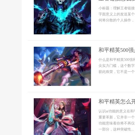
小标题：理解王者链接
字面意义上的发送某个
何将分散的个人操作，串
和平精英500
什么是和平精英500
尖实力门槛，这个数字
获此殊荣，它不是一个简
和平精英怎么开
认识ar功能的意义在
重要革新，它并非一个
功能意味着你将不再仅
一部分，这种突破性...