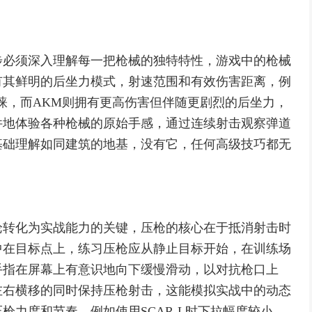
步必须深入理解每一把枪械的独特特性，游戏中的枪械
有其鲜明的后坐力模式，射速范围和有效伤害距离，例
青睐，而AKM则拥有更高伤害但伴随更剧烈的后坐力，
件地体验各种枪械的原始手感，通过连续射击观察弹道
基础理解如同建筑的地基，没有它，任何高级技巧都无
论转化为实战能力的关键，压枪的核心在于抵消射击时
中在目标点上，练习压枪应从静止目标开始，在训练场
手指在屏幕上有意识地向下缓慢滑动，以对抗枪口上
左右横移的同时保持压枪射击，这能模拟实战中的动态
枪力度和节奏，例如使用SCAR-L时下拉幅度较小，