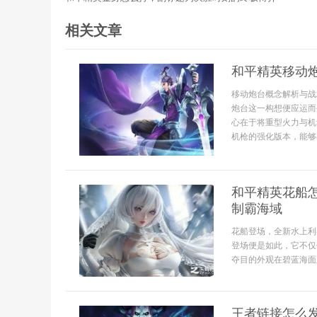
相关文章
和平精英移动
移动炮台概念解析与战
炮台这一构想便应运而
心在于将重型火力与机
机枪的强化版本，能够
和平精英花船
制霸海域
花船登场，全新水上利
登场便是如此，它不仅
夺目的外观在碧蓝海面
王者链接怎么