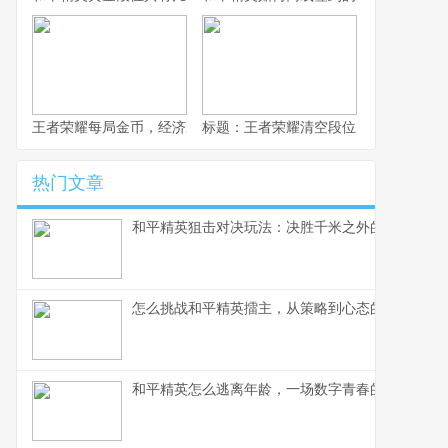
王者荣耀每局金币，经济决胜的隐形战场
标题：王者荣耀清空段位，一场虚拟王
热门文章
和平精英狙击对决玩法：决胜千米之外的无声战场
怎么挑战和平精英擂主，从策略到心态的全面制胜
和平精英怎么逃离年龄，一场数字青春的逆袭