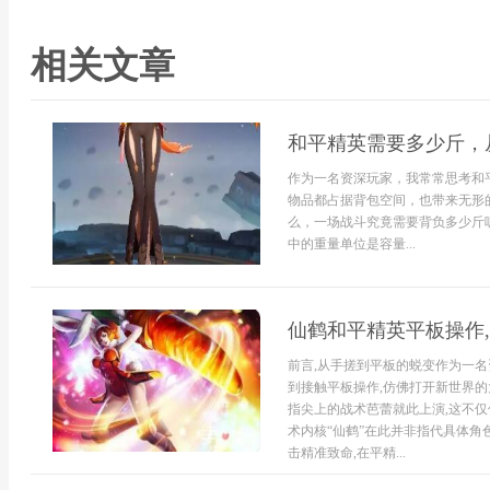
相关文章
和平精英需要多少斤，
作为一名资深玩家，我常常思考和
物品都占据背包空间，也带来无形
么，一场战斗究竟需要背负多少斤
中的重量单位是容量...
仙鹤和平精英平板操作
前言,从手搓到平板的蜕变作为一名资
到接触平板操作,仿佛打开新世界的
指尖上的战术芭蕾就此上演,这不仅
术内核“仙鹤”在此并非指代具体角
击精准致命,在平精...