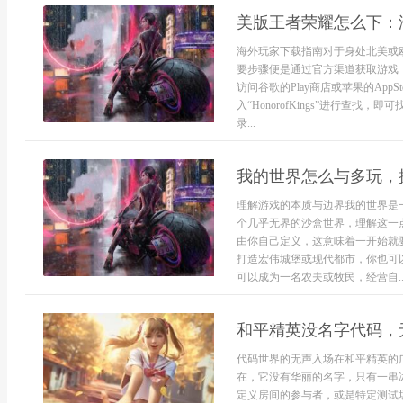
美版王者荣耀怎么下：
海外玩家下载指南对于身处北美或欧洲的
要步骤便是通过官方渠道获取游戏
访问谷歌的Play商店或苹果的Ap
入“HonorofKings”进行查
录...
我的世界怎么与多玩，
理解游戏的本质与边界我的世界是
个几乎无界的沙盒世界，理解这一
由你自己定义，这意味着一开始就
打造宏伟城堡或现代都市，你也可
可以成为一名农夫或牧民，经营自..
和平精英没名字代码，
代码世界的无声入场在和平精英的
在，它没有华丽的名字，只有一串
定义房间的参与者，或是特定测试场