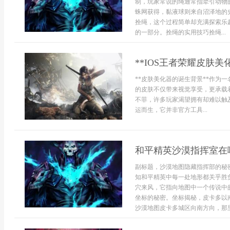
制，玩家常说的绳通常指牵引动物
蛛网获得，黏液球则来自沼泽地的
拴绳，这个过程简单却充满探索乐
的一部分。拴绳的实用技巧拴绳...
**IOS王者荣耀皮肤
**皮肤美化器的诞生背景**作为
的皮肤不仅带来视觉享受，更承载
不菲，许多玩家渴望拥有却难以触
运而生，它并非官方工具...
和平精英沙漠指挥室在
副标题，沙漠地图隐藏指挥部的秘
知和平精英中每一处地形都关乎胜
穴来风，它指向地图中一个传说中
坐标的秘密。坐标揭秘，皮卡多以
沙漠地图皮卡多城区向南方向，那里