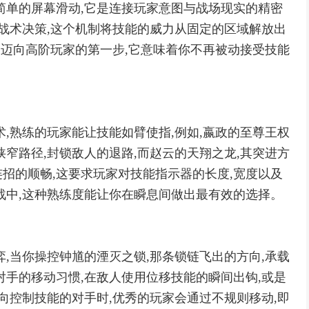
简单的屏幕滑动,它是连接玩家意图与战场现实的精密
的战术决策,这个机制将技能的威力从固定的区域解放出
是迈向高阶玩家的第一步,它意味着你不再被动接受技能
,熟练的玩家能让技能如臂使指,例如,嬴政的至尊王权
窄路径,封锁敌人的退路,而赵云的天翔之龙,其突进方
招的顺畅,这要求玩家对技能指示器的长度,宽度以及
战中,这种熟练度能让你在瞬息间做出最有效的选择。
,当你操控钟馗的湮灭之锁,那条锁链飞出的方向,承载
对手的移动习惯,在敌人使用位移技能的瞬间出钩,或是
向控制技能的对手时,优秀的玩家会通过不规则移动,即