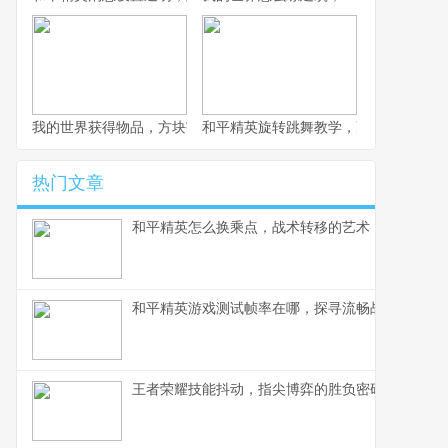
我的世界获得物品，方块宇宙的永恒追寻副标题
和平精英旋转跳舞教学，副标题为娱乐
热门文章
和平精英怎么换乘点，战术转移的艺术
和平精英游戏测试帧率在哪，探寻流畅战场的关键
王者荣耀技能抖动，指尖博弈的胜负密码，副标题