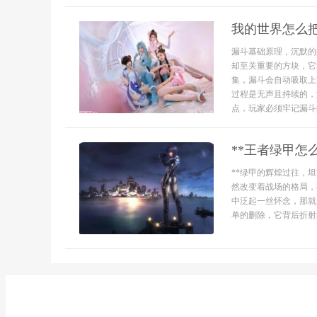
我的世界怎么
漏斗基础原理，沉默的
却至关重要的方块，它
集，漏斗会自动吸取上
过程是无声且持续的，
点，玩家必须牢记漏斗的
**王者绿甲怎
**绿甲的辉煌过往，
然改变着战场的格局，
中泛起一丝怀念，那就
单的删除，它背后折射的