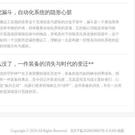
把漏斗，自动化系统的隐形心脏
搬运工在我的世界这个充满创造与逻辑的沙盒宇宙中，漏斗是一个看似简单
没有华丽的外表，却承载着自动化系统的灵魂，它的核心功能是传输与收
方容器或掉落物实体中的物品，并将其向下传输至自身连接的容器中，这个
如同一个沉默而忠诚的搬运工，理解这一点是构建一切复杂自动化系统的起
传输方向与规则...
么没了，一件装备的消失与时代的变迁**
坦克的守护神**在王者荣耀的漫长历史中，装备的迭代如同峡谷的季候风，悄
有一件装备的离去，至今仍让许多老玩家，尤其是坦克与战士爱好者们，心
是“振兴之铠”，玩家们更亲切地称之为“绿甲”，这件装备的消失，并非一次简
是游戏设计思路的演...
Copyright © 2026 All Rights Reserved.
京ICP备2026020063号-6
XML地图