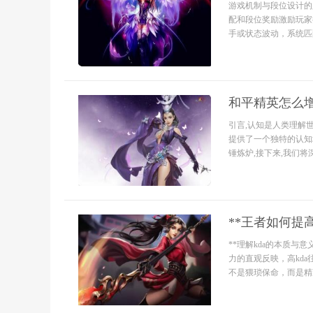
游戏机制与段位设计的
配和段位奖励激励玩家
手或状态波动，系统匹
和平精英怎么
引言,认知是人类理解
提供了一个独特的认知
锤炼炉,接下来,我们将深.
**王者如何提
**理解kda的本质与
力的直观反映，高kd
不是猥琐保命，而是精准