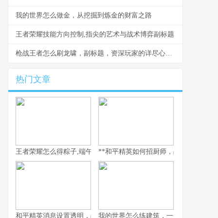
我的世界怎么做金，从挖掘到炼金的财富之路
王者荣耀技能方向控制,指尖的艺术与战术博弈副标题
枪战王者怎么刷龙啸，副标题，资深玩家的详尽心得与路径解析
热门文章
王者荣耀怎么得粽子,端午赛季福利全解析
**和平精英如何招厨师，战场炊事班计划
和平精英消息设置透明，战术沟通的艺术
我的世界怎么练建筑，一个方块世界的