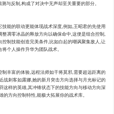
的揣测与反制,构成了对决中无声却至关重要的部分。
它技能的联动更能体现战术深度,例如,王昭君的先使用
调整凋零冰晶的释放方向以确保命中,这便是组合控制,
向控制技能创造完美条件,比如白起的嘲讽聚集敌人,让
合将个人操作升华为团队战术。
控制丰富的体验,远程法师如干将莫邪,需要超远距离的
,近战刺客如露娜,她的新月突击方向选择与月光标记的
关羽这样的英雄,其冲锋状态下的技能方向与移动方向深
英雄的方向控制特性,能极大拓展你的战术库。