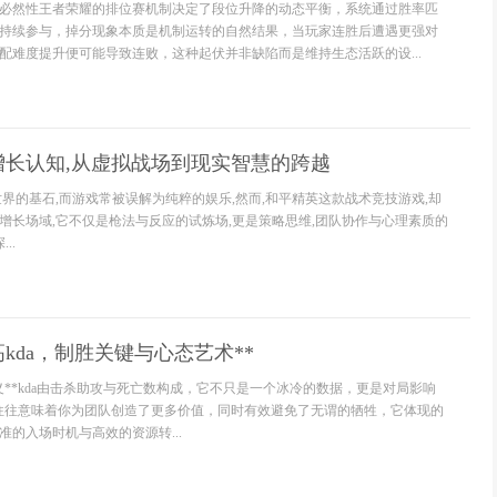
必然性王者荣耀的排位赛机制决定了段位升降的动态平衡，系统通过胜率匹
持续参与，掉分现象本质是机制运转的自然结果，当玩家连胜后遭遇更强对
配难度提升便可能导致连败，这种起伏并非缺陷而是维持生态活跃的设...
增长认知,从虚拟战场到现实智慧的跨越
世界的基石,而游戏常被误解为纯粹的娱乐,然而,和平精英这款战术竞技游戏,却
增长场域,它不仅是枪法与反应的试炼场,更是策略思维,团队协作与心理素质的
..
高kda，制胜关键与心态艺术**
意义**kda由击杀助攻与死亡数构成，它不只是一个冰冷的数据，更是对局影响
a往往意味着你为团队创造了更多价值，同时有效避免了无谓的牺牲，它体现的
的入场时机与高效的资源转...