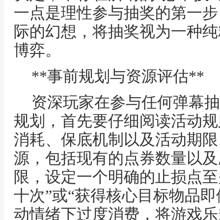
一点是理性参与抽奖的第一步
际的幻想，将抽奖视为一种纯
博弈。
**事前规划与资源评估**
资深玩家在参与任何弹幕抽
规划，首先要仔细阅读活动规
消耗、保底机制以及活动期限
源，包括现有的点券数量以及
限，设定一个明确的止损点至
十次”或“获得核心目标物品即
动情绪下过度消费，将游戏乐