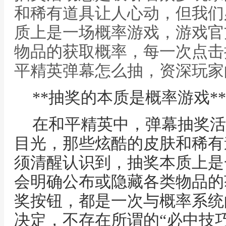
和稀有道具让人心动，但我们
质上是一场概率游戏，游戏官
物品的获取概率，每一次点击抽
平精英弹幕怎么抽，资深玩家
**抽奖的本质是概率游戏**
在和平精英中，弹幕抽奖活
目光，那些炫酷的皮肤和稀有
须清醒认识到，抽奖本质上是
会明确公布或隐藏各类物品的
奖按钮，都是一次与概率系统
决定，不存在所谓的“必中技巧