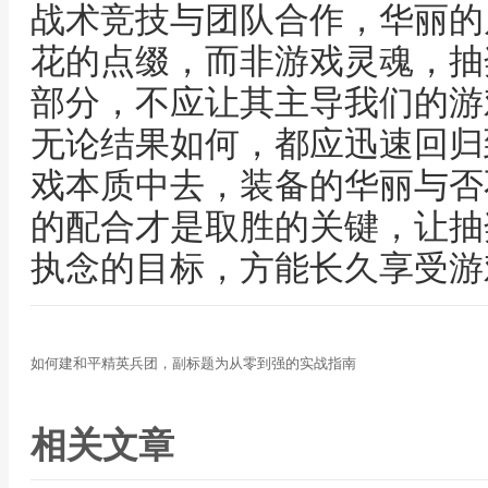
战术竞技与团队合作，华丽的
花的点缀，而非游戏灵魂，抽
部分，不应让其主导我们的游
无论结果如何，都应迅速回归
戏本质中去，装备的华丽与否
的配合才是取胜的关键，让抽
执念的目标，方能长久享受游
如何建和平精英兵团，副标题为从零到强的实战指南
相关文章