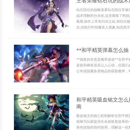
王者荣耀钻石坑的战术
钻石段位的战略迷雾钻石段位常被
战术理解的分水岭,这里聚集了刚
氛围,操作上常有闪光之处,却往往
念,但执行时却像盲人摸象,知其然不知
**和平精英弹幕怎么抽
**抽奖的本质是概率游戏**在和
皮肤和稀有道具让人心动，但我们
公布或隐藏各类物品的获取概率，每
和平精英吸血铭文怎么
南
吸血铭文的核心机制解析在和平精
能够为玩家提供生命值恢复效果的
角色技能的协同使用，理解这一机